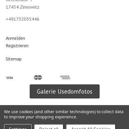
17454 Zinnowitz
+491732035446
Anmelden
Registrieren
Sitemap
Galerie Usedomfotos
We use cookies (and other similar technologies) to collect data
©
2026
Usedomfotos
to improve your shopping experience.
Powered by
BigCommerce